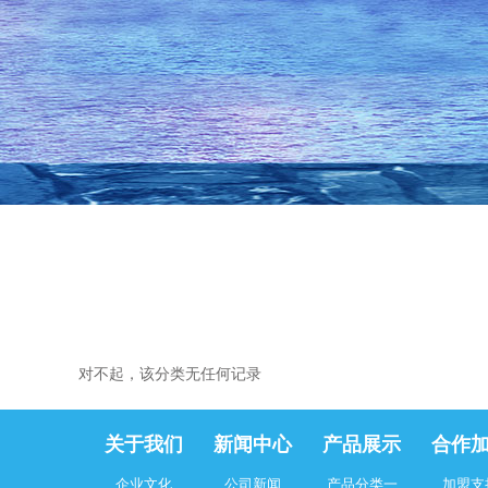
对不起，该分类无任何记录
关于我们
新闻中心
产品展示
合作
企业文化
公司新闻
产品分类一
加盟支