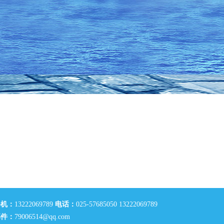
手机：
13222069789
电话：
025-57685050 13222069789
邮件：
79006514@qq.com