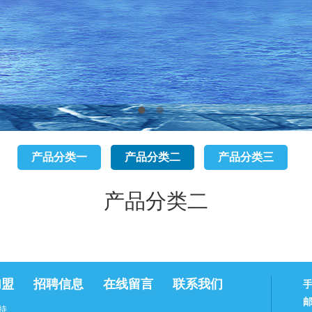
产品分类一
产品分类二
产品分类三
产品分类二
加盟
招聘信息
在线留言
联系我们
持