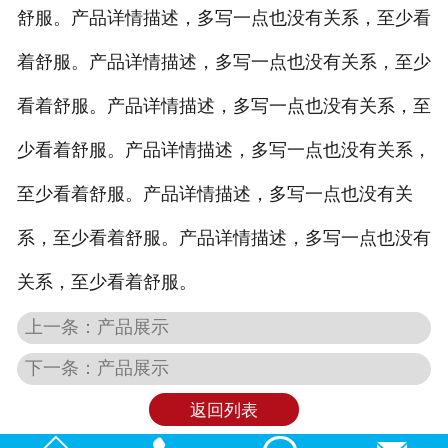
舒服。产品详情描述，多写一点也没有关系，至少看
着舒服。产品详情描述，多写一点也没有关系，至少
看着舒服。产品详情描述，多写一点也没有关系，至
少看着舒服。产品详情描述，多写一点也没有关系，
至少看着舒服。产品详情描述，多写一点也没有关
系，至少看着舒服。产品详情描述，多写一点也没有
关系，至少看着舒服。
上一条：产品展示
下一条：产品展示
返回列表