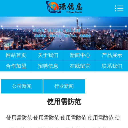

首页

关于我们
新闻中心
产品展示
网站首页
关于我们
新闻中心
产品展示
合作加盟
合作加盟
招聘信息
在线留言
联系我们
招聘信息
公司新闻
行业新闻
在线留言
使用需防范
联系我们
使用需防范 使用需防范 使用需防范 使用需防范 使
中文版